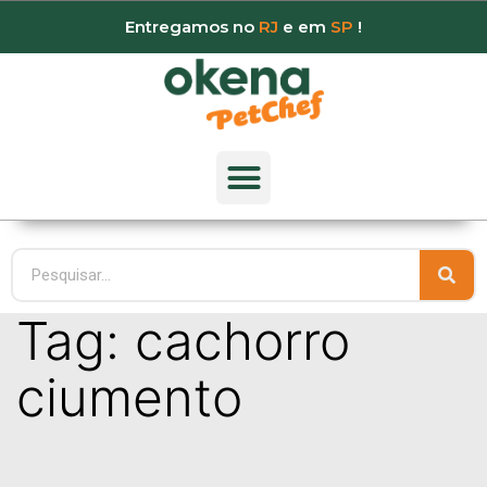
Entregamos no
RJ
e em
SP
!
Tag:
cachorro
ciumento