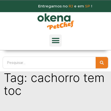
Entregamos no
RJ
e em
SP
!
Tag:
cachorro tem
toc