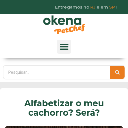
Entregamos no
RJ
e em
SP
!
Alfabetizar o meu
cachorro? Será?